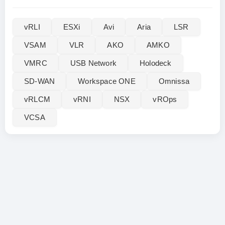
vRLI‌
ESXi
Avi
Aria
LSR
VSAM
VLR
AKO
AMKO
VMRC
USB Network
Holodeck
SD-WAN
Workspace ONE
Omnissa
vRLCM
vRNI
NSX
vROps
VCSA