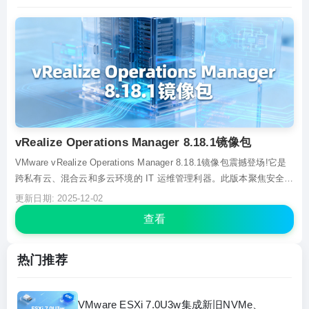
vRealize Operations Manager 8.18.1镜像包
VMware vRealize Operations Manager 8.18.1镜像包震撼登场!它是
跨私有云、混合云和多云环境的 IT 运维管理利器。此版本聚焦安全，
修复关键漏洞，保障系统稳定。能整合多源数据，为运维人员提供直
更新日期: 2025-12-02
观的健康、风险、效率指标，助其精准洞察系统状况。借助智能分
查看
析，可提前预判...
热门推荐
VMware ESXi 7.0U3w集成新旧NVMe、