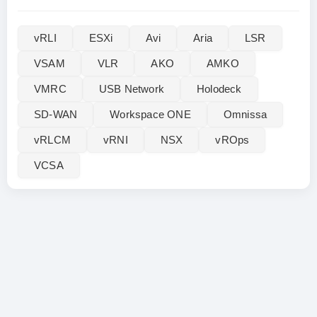
vRLI‌
ESXi
Avi
Aria
LSR
VSAM
VLR
AKO
AMKO
VMRC
USB Network
Holodeck
SD-WAN
Workspace ONE
Omnissa
vRLCM
vRNI
NSX
vROps
VCSA