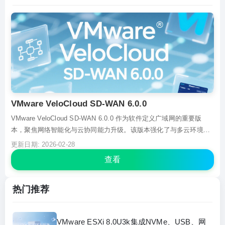
VMware VeloCloud SD-WAN 6.0.0
VMware VeloCloud SD-WAN 6.0.0 作为软件定义广域网的重要版
本，聚焦网络智能化与云协同能力升级。该版本强化了与多云环境的
原生集成，优化云服务访问路径，提升跨云业务体验。新增动态带宽
更新日期: 2026-02-28
调整功能，可根据应用优先级智能分配资源。同时简化分支部署流
查看
程，支持零接触配置，降低运维成本。其...
热门推荐
VMware ESXi 8.0U3k集成NVMe、USB、网