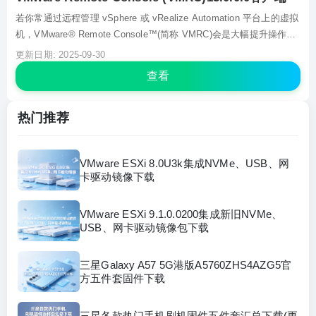
若你常通过远程管理 vSphere 或 vRealize Automation 平台上的虚拟
机，VMware® Remote Console™(简称 VMRC)会是大幅提升操作体
验的核心工具。它不仅能实现对远程虚拟机的客户端设备连接与控制
更新日期: 2025-09-30
台访问，更可在本地计算机安装后，直接从对应 Web 客户端启动...
查看
热门推荐
VMware ESXi 8.0U3k集成NVMe、USB、网
卡驱动镜像下载
VMware ESXi 9.1.0.0200集成新旧NVMe、
USB、网卡驱动镜像包下载
三星Galaxy A57 5G港版A5760ZHS4AZG5官
方五件套固件下载
三星各款热门手机刷机固件五件套汇总下载(更