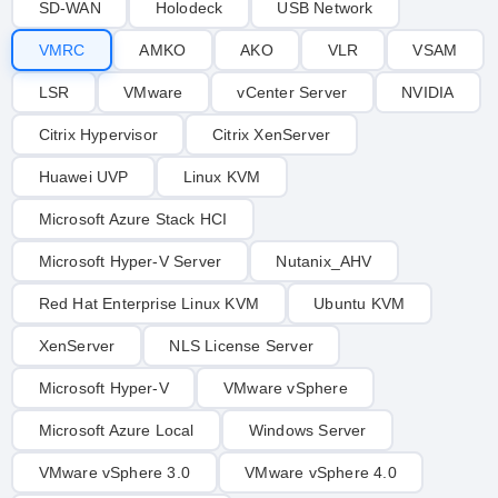
SD-WAN
Holodeck
USB Network
VMRC
AMKO
AKO
VLR
VSAM
LSR
VMware
vCenter Server
NVIDIA
Citrix Hypervisor
Citrix XenServer
Huawei UVP
Linux KVM
Microsoft Azure Stack HCI
Microsoft Hyper-V Server
Nutanix_AHV
Red Hat Enterprise Linux KVM
Ubuntu KVM
XenServer
NLS License Server
Microsoft Hyper-V
VMware vSphere
Microsoft Azure Local
Windows Server
VMware vSphere 3.0
VMware vSphere 4.0