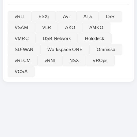
vRLI‌
ESXi
Avi
Aria
LSR
VSAM
VLR
AKO
AMKO
VMRC
USB Network
Holodeck
SD-WAN
Workspace ONE
Omnissa
vRLCM
vRNI
NSX
vROps
VCSA