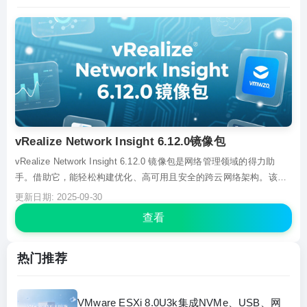
vRealize Network Insight 6.12.0镜像包
vRealize Network Insight 6.12.0 镜像包是网络管理领域的得力助
手。借助它，能轻松构建优化、高可用且安全的跨云网络架构。该镜
像包可对混合云、多云环境实现统一可视，像 NSX、VMware SD -
更新日期: 2025-09-30
WAN 等都能全面覆盖。通过采集、分析 ipfix 流流量，呈现流量分布
查看
与...
热门推荐
VMware ESXi 8.0U3k集成NVMe、USB、网