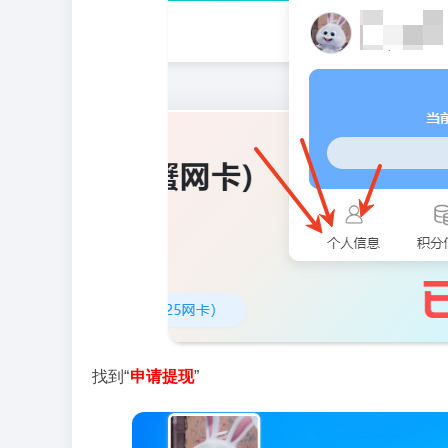
找到“
申请提现
”