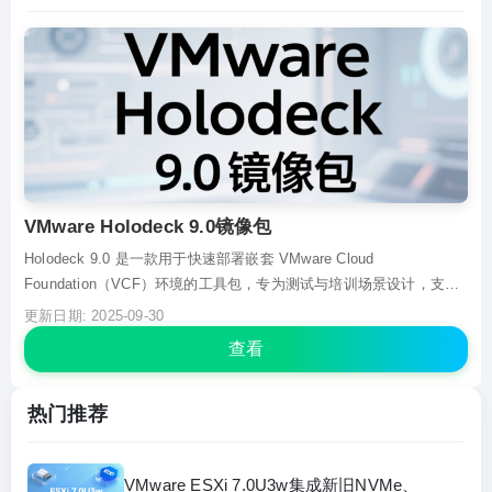
VMware Holodeck 9.0镜像包
Holodeck 9.0 是一款用于快速部署嵌套 VMware Cloud
Foundation（VCF）环境的工具包，专为测试与培训场景设计，支持
VCF 5.2.x 和 9.0 版本。它通过标准化自动化部署，降低硬件需求，
更新日期: 2025-09-30
自带 DNS、DHCP 等独立服务，实现网络隔离，可在单台 ESX 主机
查看
或...
热门推荐
VMware ESXi 7.0U3w集成新旧NVMe、