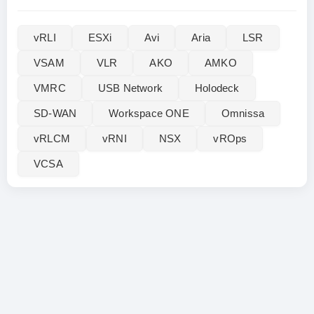
vRLI‌
ESXi
Avi
Aria
LSR
VSAM
VLR
AKO
AMKO
VMRC
USB Network
Holodeck
SD-WAN
Workspace ONE
Omnissa
vRLCM
vRNI
NSX
vROps
VCSA