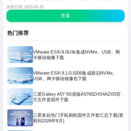
API，让 vCenter 部署、多 vCenter 基于模板的部署更加高效，管
更新日期: 2025-09-30
理、备份及恢复也变得轻松许多。通过增强链接模式下嵌入平...
查看
热门推荐
VMware ESXi 8.0U3k集成NVMe、USB、网
卡驱动镜像下载
VMware ESXi 9.1.0.0200集成新旧NVMe、
USB、网卡驱动镜像包下载
三星Galaxy A57 5G港版A5760ZHS4AZG5官
方五件套固件下载
三星各款热门手机刷机固件五件套汇总下载(更
新到2026年8月)