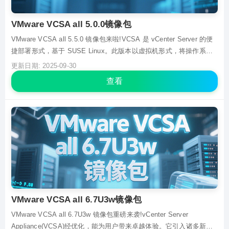
VMware VCSA all 5.0.0镜像包
VMware VCSA all 5.5.0 镜像包来啦!VCSA 是 vCenter Server 的便
捷部署形式，基于 SUSE Linux。此版本以虚拟机形式，将操作系
统、应用程序及数据库等封装好，安装简便，且把 IBM DB2 换为
更新日期: 2025-09-30
vpostgres，管理能力大幅提升，可轻松管理大量主机与虚...
查看
VMware VCSA all 6.7U3w镜像包
VMware VCSA all 6.7U3w 镜像包重磅来袭!vCenter Server
Appliance(VCSA)经优化，能为用户带来卓越体验。它引入诸多新