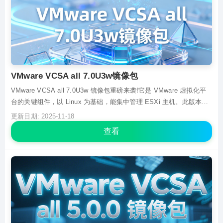
VMware VCSA all 7.0U3w镜像包
VMware VCSA all 7.0U3w 镜像包重磅来袭!它是 VMware 虚拟化平
台的关键组件，以 Linux 为基础，能集中管理 ESXi 主机。此版本支
持更多新硬件，增强了安全性，还优化了性能，可轻松整合多台服务
更新日期: 2025-11-18
器，降低硬件资源消耗。镜像包不仅有标准版，还提供 Dell、HPE 等
查看
厂商定...