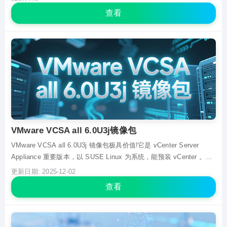
资源的集中管控，涵盖主机集群、虚拟机、存...
查看
VMware VCSA all 6.0U3j镜像包
VMware VCSA all 6.0U3j 镜像包极具价值!它是 vCenter Server
Appliance 重要版本，以 SUSE Linux 为系统，能预装 vCenter 。此
镜像包可显著减少存储占用，仅需一个虚拟磁盘。安装流程简易，仅
更新日期: 2025-12-02
需少量按键与基础配置信息。其具备完整 Web 管理...
查看