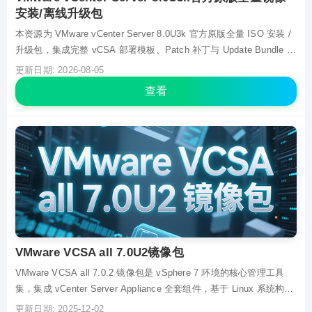
安装/离线升级包
本资源为 VMware vCenter Server 8.0U3k 官方原版全量 ISO 安装 /
升级包，集成完整 vCSA 部署模板、Patch 补丁与 Update Bundle 更
新包。支持全新部署 vCenter Appliance 虚拟机，也可实现从 6.7/7.0
更新日期: 2026-08-05
版本的跨代升级，兼顾...
查看
VMware VCSA all 7.0U2镜像包
VMware VCSA all 7.0.2 镜像包是 vSphere 7 环境的核心管理工具
集，集成 vCenter Server Appliance 全套组件，基于 Linux 系统构
建，无需依赖 Windows。它可快速部署于 ESXi 主机，实现对虚拟化
更新日期: 2025-12-02