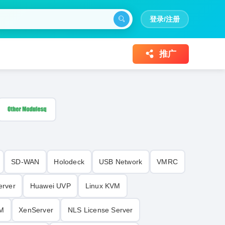
登录/注册
推广
SD-WAN
Holodeck
USB Network
VMRC
erver
Huawei UVP
Linux KVM
M
XenServer
NLS License Server