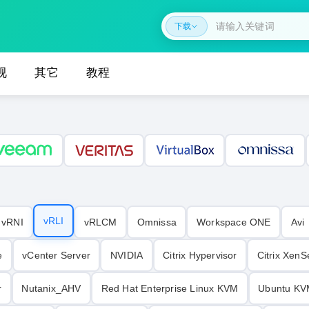
下载
视
其它
教程
vRLI‌
vRNI
vRLCM
Omnissa
Workspace ONE
Avi
e
vCenter Server
NVIDIA
Citrix Hypervisor
Citrix XenS
r
Nutanix_AHV
Red Hat Enterprise Linux KVM
Ubuntu KV