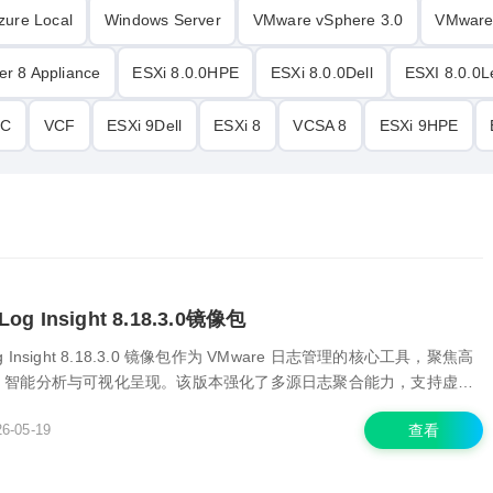
zure Local
Windows Server
VMware vSphere 3.0
VMware
r 8 Appliance
ESXi 8.0.0HPE
ESXi 8.0.0Dell
ESXI 8.0.0
EC
VCF
ESXi 9Dell
ESXi 8
VCSA 8
ESXi 9HPE
 Log Insight 8.18.3.0镜像包
 Log Insight 8.18.3.0 镜像包作为 VMware 日志管理的核心工具，聚焦高
、智能分析与可视化呈现。该版本强化了多源日志聚合能力，支持虚拟
务及网络设备的日志集中管理，新增 AI 驱动的异常检测功能，可自动
-05-19
查看
并生成告警。本文将拆解其部...