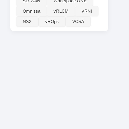
SD-WAN
Workspace ONE
Omnissa
vRLCM
vRNI
NSX
vROps
VCSA