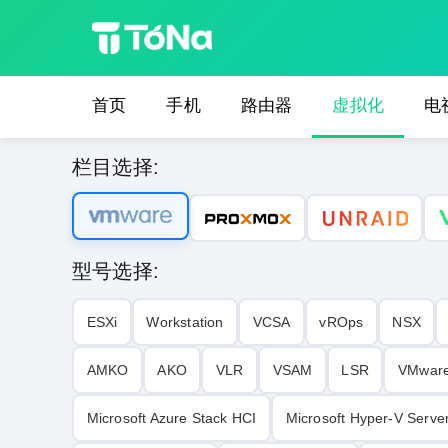
首页
手机
路由器
虚拟化
电
栏目选择:
型号选择:
ESXi
Workstation
VCSA
vROps
NSX
AMKO
AKO
VLR
VSAM
LSR
VMwar
Microsoft Azure Stack HCI
Microsoft Hyper-V Serve