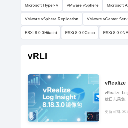
Microsoft Hyper-V
VMware vSphere
Microsoft A
VMware vSphere Replication
VMware vCenter Serve
ESXi 8.0.0Hitachi
ESXi 8.0.0Cisco
ESXi 8.0.0N
vRLI‌
vRealize
vRealize
效日志采集
化环境、云服
更新日期: 2026
识别潜在故障