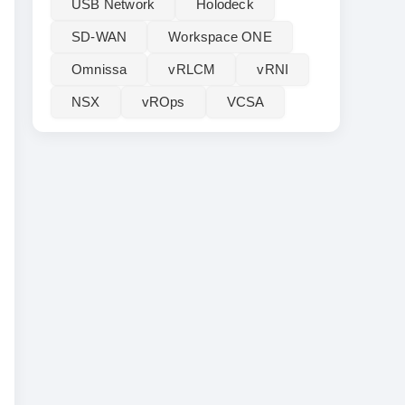
USB Network
Holodeck
SD-WAN
Workspace ONE
Omnissa
vRLCM
vRNI
NSX
vROps
VCSA