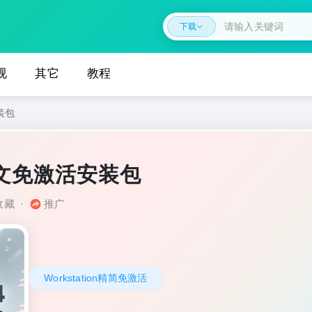
下载
视
其它
教程
安装包
.4 中文免激活安装包
收藏
·
推广
Workstation精简免激活