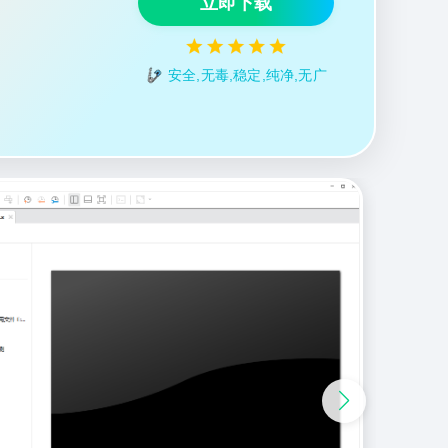
立即下载
安全,无毒,稳定,纯净,无广