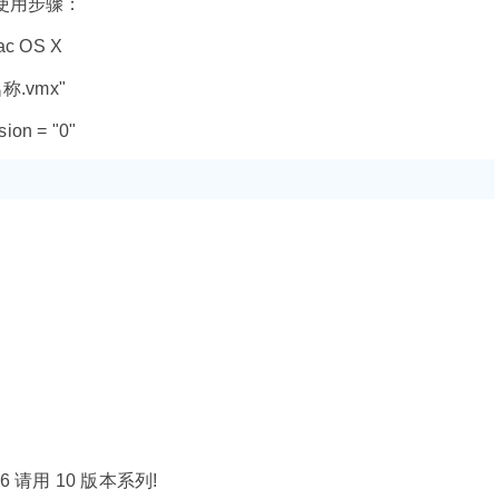
使用步骤：
c OS X
.vmx"
 = "0"
 请用 10 版本系列!