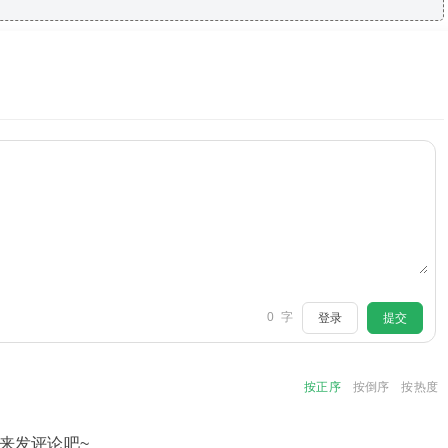
0
字
登录
提交
按正序
按倒序
按热度
来发评论吧~