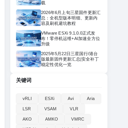
载
2026年6月上旬三星固件更新汇
总：全机型版本明细、更新内
容及刷机避坑教程
VMware ESXi 9.1.0.0正式发
布！零停机运维+AI加速全方位
升级
2025年5月22日三星国行/港台
版最新固件更新汇总|安全补丁
稳定性优化一览
关键词
vRLI‌
ESXi
Avi
Aria
LSR
VSAM
VLR
AKO
AMKO
VMRC