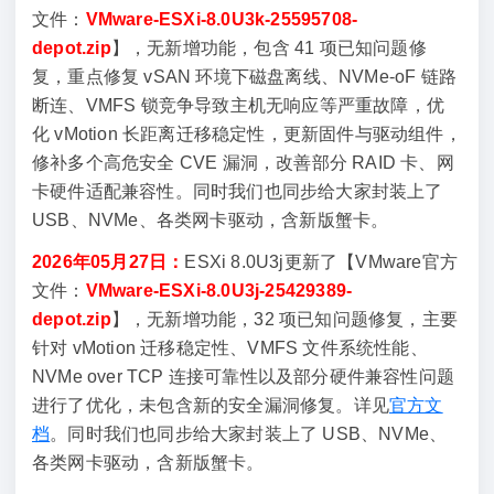
文件：
VMware-ESXi-8.0U3k-25595708-
942.96
depot.zip
】，无新增功能，包含 41 项已知问题修
MB
复，重点修复 vSAN 环境下磁盘离线、NVMe‑oF 链路
/
断连、VMFS 锁竞争导致主机无响应等严重故障，优
943.04
化 vMotion 长距离迁移稳定性，更新固件与驱动组件，
MB
修补多个高危安全 CVE 漏洞，改善部分 RAID 卡、网
卡硬件适配兼容性。同时我们也同步给大家封装上了
USB、NVMe、各类网卡驱动，含新版蟹卡。
2026年05月27日：
ESXi 8.0U3j更新了【VMware官方
文件：
VMware-ESXi-8.0U3j-25429389-
depot.zip
】，无新增功能，32 项已知问题修复，主要
针对 vMotion 迁移稳定性、VMFS 文件系统性能、
NVMe over TCP 连接可靠性以及部分硬件兼容性问题
进行了优化，未包含新的安全漏洞修复。详见
官方文
档
。同时我们也同步给大家封装上了 USB、NVMe、
各类网卡驱动，含新版蟹卡。