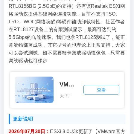
RTL8156BG (2.5GbE)的支持）还有该Realtek ESXi网
络驱动仅提供基础网络连接功能，目前不支持TSO、
LRO、WOL(网络唤醒)等硬件辅助卸载特性。社区作者
在RTL8127设备上的有限测试显示，最高可达到约
5.5Gbps的传输速率。我们也拿RTL8125测试了，能正
常流畅部署成功，其它型号的也理论上正常支持，大家
可以尝试测试。如不需要蟹卡集成驱动镜像包，只需要
离线驱动包可移步：
VMware ESXi 8.0U3k集成Realtek螃蟹网卡、USB瑞昱螃蟹网卡、NVMe驱动镜像包
查看
大
时
小：
间：
942.96
2026-
更新说明
MB
08-
2026年07月30日：
ESXi 8.0U3k更新了【VMware官方
/
06