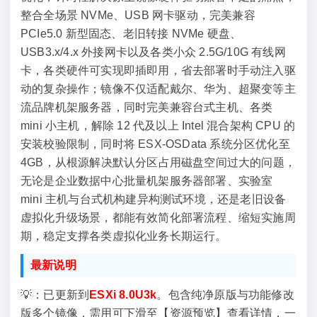
整合全场景 NVMe、USB 网卡驱动，完美兼容
PCIe5.0 新型固态、老旧转接 NVMe 硬盘、
USB3.x/4.x 外接网卡以及各类小众 2.5G/10G 有线网
卡，各类硬件可实现即插即用，省去部署时手动注入驱
动的复杂操作；镜像不仅适配戴尔、华为、超聚变等主
流品牌机架服务器，同时完美兼容台式主机、各类
mini 小主机，解除 12 代及以上 Intel 混合架构 CPU 的
安装校验限制，同时将 ESX-OSData 系统分区优化至
4GB，从根源解决默认分区占用磁盘空间过大的问题，
无论是企业数据中心批量机架服务器部署、实验室
mini 主机与台式机构建异构测试环境，还是老旧设备
虚拟化升级场景，都能有效简化部署流程、缩短实施周
期，稳定支撑各类虚拟化业务长期运行。
最新说明
💡：已更新到
ESXi 8.0U3k
。包含纯净原版与功能修改
版多个镜像，需用可下滑至【资源预览】查看详情，一