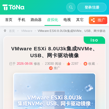
登录/注册
首页
手机
路由器
虚拟化
电视
其它
教程
推广
首页
>
VMware
>
VMware ESXi 8.0U3k集成NVMe、USB、网卡驱动
iso
VMware ESXi 8.0U3k集成NVMe、
USB、网卡驱动镜像
已于
2026-08-06
修改
·
23030 阅读
·
2287
·
收藏
·
推广