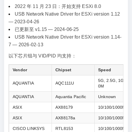
2022 年 11 月 23 日：开始支持 ESXi 8.0
USB Network Native Driver for ESXi version 1.12
— 2023-04-26
已更新至 v1.15 — 2024-06-25
USB Network Native Driver for ESXi version 1.14-
7 — 2026-02-13
以下芯片组与 VID/PID 均支持：
Vendor
Chipset
Speed
5G, 2.5G, 1G, 10
AQUANTIA
AQC111U
0M
AQUANTIA
Aquantia Pacific
Unknown
ASIX
AX88179
10/100/1000M
ASIX
AX88178a
10/100/1000M
CISCO LINKSYS
RTL8153
10/100/1000M