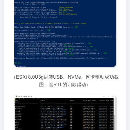
（ESXi 8.0U3g封装USB、NVMe、网卡驱动成功截
图，含RTL的四款驱动）