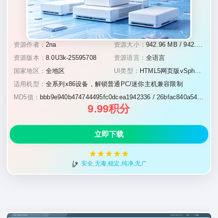
资源作者：
2na
资源大小：
942.96 MB / 942.96 MB / 943.04 MB
资源版本：
8.0U3k-25595708
资源语言：
全语言
国家地区：
全地区
UI类型：
HTML5网页版vSphere管理界面
适用机型：
全系列x86设备，解锁普通PC/迷你主机兼容限制
MD5值：
bbb9e940b474744495fc0dcea1942336 / 26bfac840a545f70a863ddf8b39cdd3c / 6e5c4d088f6f87a62562c27287ef41ec
9.99积分
立即下载
安全,无毒,稳定,纯净,无广