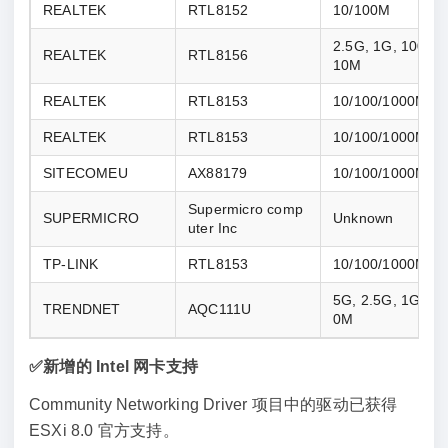
REALTEK
RTL8152
10/100M
2.5G, 1G, 100M, 
REALTEK
RTL8156
10M
REALTEK
RTL8153
10/100/1000M
REALTEK
RTL8153
10/100/1000M
SITECOMEU
AX88179
10/100/1000M
Supermicro comp
SUPERMICRO
Unknown
uter Inc
TP-LINK
RTL8153
10/100/1000M
5G, 2.5G, 1G, 10
TRENDNET
AQC111U
0M
✅新增的 Intel 网卡支持
Community Networking Driver 项目中的驱动已获得
ESXi 8.0 官方支持。