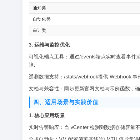
通知类
自动
化类
审计类
3. 运维与监控优化
可视化端点工具：通过/events端点实时查看事件流，/
障;
遥测数据支持：/stats/webhook提供 Webh
文档与兼容性：同步更新官网文档与示例函数，确保与 vS
四、适用场景与实践价值
1. 核心应用场景
实时告警响应：当 vCenter 检测到数据存储容
合规自动化：VM 配置偏离基线(如 MTU 值异常