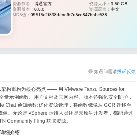
资源作者：
博通官方
资源大小：
3.50 GB
资源版本：
0.8.0
资源语言：
中文
MD5值：
09515c2f838deadfb7d5cc847bbbc538
如遇问题请
投诉反馈
构重构为核心亮点 —— 用 VMware Tanzu Sources for
ter，同步适配全量示例函数、用户文档及官网内容。版本还强化安全防护，
e Chat 通知函数;优化资源管理，将函数镜像从 GCR 迁移至
函数基础镜像。无论是 vSphere 运维人员还是云原生开发者，都能通过
mmunity Fling 获取资源。
8.0 详细介绍