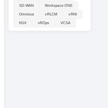
SD-WAN
Workspace ONE
Omnissa
vRLCM
vRNI
NSX
vROps
VCSA
功能作用
提供 Serve
e
标准化 vCenter
管理 HTTP 端点
提供容器编排与操作