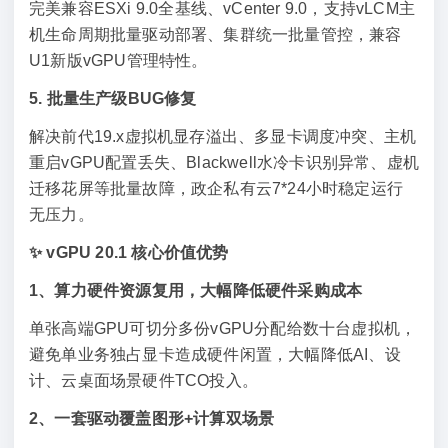
完美兼容ESXi 9.0全基线、vCenter 9.0，支持vLCM主
机生命周期批量驱动部署、集群统一批量管控，兼容
U1新版vGPU管理特性。
5. 批量生产级BUG修复
解决前代19.x虚拟机显存溢出、多显卡调度冲突、主机
重启vGPU配置丢失、Blackwell水冷卡识别异常、虚机
迁移花屏等批量故障，政企私有云7*24小时稳定运行
无压力。
✨ vGPU 20.1 核心价值优势
1、算力硬件资源复用，大幅降低硬件采购成本
单张高端GPU可切分多份vGPU分配给数十台虚拟机，
避免单业务独占显卡造成硬件闲置，大幅降低AI、设
计、云桌面场景硬件TCO投入。
2、一套驱动覆盖图形+计算双场景