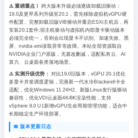
⚠️ 重磅重点！
跨大版本升级必须逐级卸载旧驱动：
19.0及更早系列升级至20.1，需先移除虚拟机vGPU硬
件配置、完整卸载旧版VIB驱动并重启ESXi主机后，再
安装20.1套件;宿主机驱动与虚拟机内部显卡驱动版本
必须完全统一，否则会出现显卡不识别、加速失效、黑
屏、nvidia-smi读取异常等故障。本站全部资源取自
NVIDIA企业门户原版，无篡改删减，适配私有云、AI
算力、云桌面各类落地场景。
⚠️ 实测升级优势：
对比19.0旧版本，vGPU 20.1优化
多显卡并发调度逻辑，完善新一代水冷Blackwell卡全
适配，优化Windows 11 24H2、新版Linux发行版驱动
兼容性，优化VDI云桌面4K/8K渲染性能，支持
vSphere 9.0 U1新增vGPU生命周期管理功能，适合中
长期稳定生产环境部署。
📅 版本更新日志