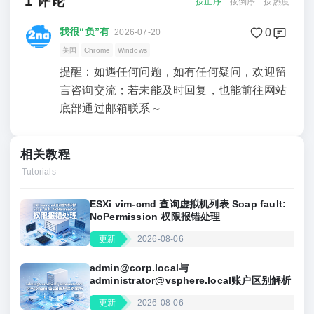
1
评论
按正序
按倒序
按热度
我很“负”有
0
2026-07-20
美国
Chrome
Windows
提醒：如遇任何问题，如有任何疑问，欢迎留
言咨询交流；若未能及时回复，也能前往网站
底部通过邮箱联系～
相关教程
Tutorials
ESXi vim‑cmd 查询虚拟机列表 Soap fault:
NoPermission 权限报错处理
更新
2026-08-06
admin@corp.local
与
administrator@vsphere.local
账户区别解析
更新
2026-08-06