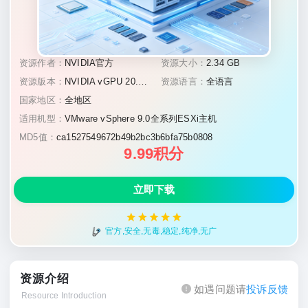
资源作者：
NVIDIA官方
资源大小：
2.34 GB
资源版本：
NVIDIA vGPU 20.1(R595驱动分支)
资源语言：
全语言
国家地区：
全地区
适用机型：
VMware vSphere 9.0全系列ESXi主机
MD5值：
ca1527549672b49b2bc3b6bfa75b0808
9.99积分
立即下载
官方,安全,无毒,稳定,纯净,无广
资源介绍
如遇问题请
投诉反馈
Resource Introduction