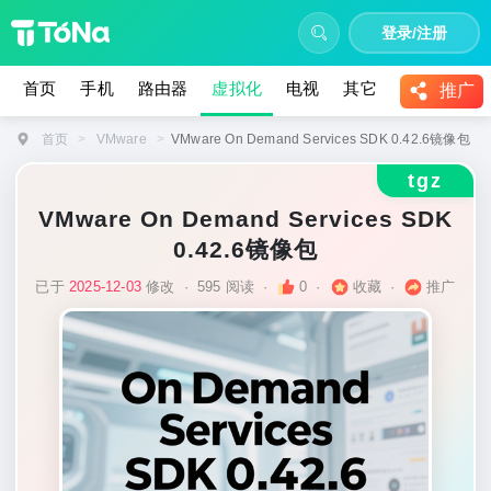
登录/注册
首页
手机
路由器
虚拟化
电视
其它
教程
推广
首页
>
VMware
>
VMware On Demand Services SDK 0.42.6镜像包
tgz
VMware On Demand Services SDK
0.42.6镜像包
已于
2025-12-03
修改
·
595 阅读
·
0
·
收藏
·
推广