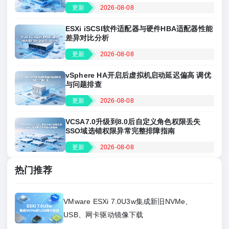
更新
2026-08-08
ESXi iSCSI软件适配器与硬件HBA适配器性能
差异对比分析
更新
2026-08-08
vSphere HA开启后虚拟机启动延迟偏高 调优
与问题排查
更新
2026-08-08
VCSA7.0升级到8.0后自定义角色权限丢失
SSO域选错权限异常完整排障指南
更新
2026-08-08
热门推荐
VMware ESXi 7.0U3w集成新旧NVMe、
USB、网卡驱动镜像下载