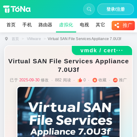
登录/注册
首页
手机
路由器
虚拟化
电视
其它
教程
推广
首页
>
VMware
>
Virtual SAN File Services Appliance 7.0U3f
vmdk / cert···
Virtual SAN File Services Appliance
7.0U3f
已于
2025-09-30
修改
·
882 阅读
·
0
·
收藏
·
推广