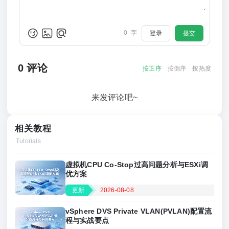
0
字
登录
提交
0
评论
按正序
按倒序
按热度
来发评论吧~
相关教程
Tutorials
虚拟机CPU Co‑Stop过高问题分析与ESXi调
优方案
更新
2026-08-08
vSphere DVS Private VLAN(PVLAN)配置流
程与实战要点