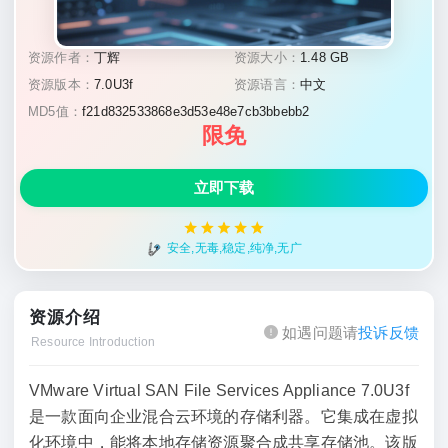
资源作者：
丁辉
资源大小：
1.48 GB
资源版本：
7.0U3f
资源语言：
中文
MD5值：
f21d832533868e3d53e48e7cb3bbebb2
限免
立即下载
安全,无毒,稳定,纯净,无广
资源介绍
如遇问题请
投诉反馈
Resource Introduction
VMware Virtual SAN File Services Appliance 7.0U3f
是一款面向企业混合云环境的存储利器。它集成在虚拟
化环境中，能将本地存储资源聚合成共享存储池。该版