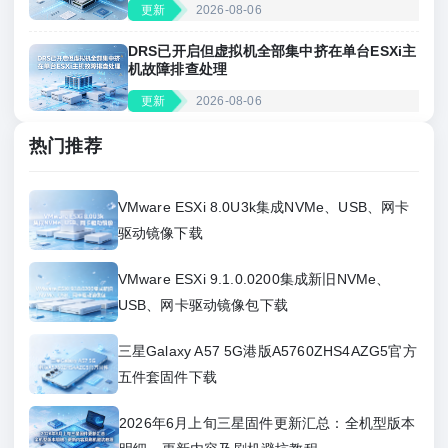
更新
2026-08-06
DRS已开启但虚拟机全部集中挤在单台ESXi主
机故障排查处理
更新
2026-08-06
热门推荐
VMware ESXi 8.0U3k集成NVMe、USB、网卡
驱动镜像下载
VMware ESXi 9.1.0.0200集成新旧NVMe、
USB、网卡驱动镜像包下载
三星Galaxy A57 5G港版A5760ZHS4AZG5官方
五件套固件下载
2026年6月上旬三星固件更新汇总：全机型版本