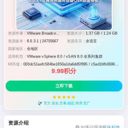
资源作者：
VMware Broadcom 官方
资源大小：
1.37 GB / 1.24 GB
资源版本：
8.0.3.1 | 24755667
资源语言：
全语言
国家地区：
全地区
适用机型：
VMware vSphere 8.0 / vSAN 8.0 全系列集群
MD5值：
003dc51aefc584be1850a1da6dd5f895 / c5ad1bfb0696a75f86689bfa9e4e3d46
9.99积分
立即下载
官方,安全,无毒,稳定,纯净,无广
资源介绍
如遇问题请
投诉反馈