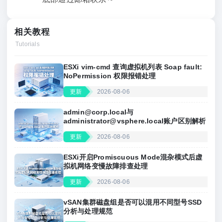
相关教程
Tutorials
ESXi vim‑cmd 查询虚拟机列表 Soap fault:
NoPermission 权限报错处理
更新
2026-08-06
admin@corp.local
与
administrator@vsphere.local
账户区别解析
更新
2026-08-06
ESXi开启Promiscuous Mode混杂模式后虚
拟机网络变慢故障排查处理
更新
2026-08-06
vSAN集群磁盘组是否可以混用不同型号SSD
分析与处理规范