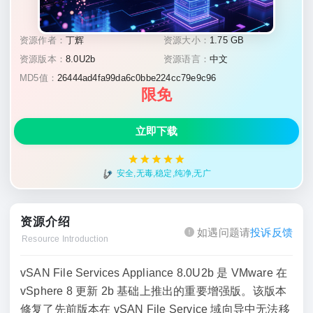
资源作者：
丁辉
资源大小：
1.75 GB
资源版本：
8.0U2b
资源语言：
中文
MD5值：
26444ad4fa99da6c0bbe224cc79e9c96
限免
立即下载
安全,无毒,稳定,纯净,无广
资源介绍
如遇问题请
投诉反馈
Resource Introduction
vSAN File Services Appliance 8.0U2b 是 VMware 在
vSphere 8 更新 2b 基础上推出的重要增强版。该版本
修复了先前版本在 vSAN File Service 域向导中无法移