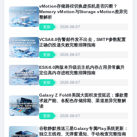
vMotion存储路径切换虚拟机是否闪断？
Memory vMotion与Storage vMotion差异完
整解析
更新
2026-08-07
VCSA8.0告警邮件发不出去，SMTP参数配置
正确仍投递失败完整排障指南
更新
2026-08-07
ESXi8.0跨版本升级后主机内存占用异常飙升
定位高内存进程完整排障指南
更新
2026-08-07
Galaxy Z Fold8美国大面积发货延迟：爆款需
求超产能、各配色存储排期、渠道差异完整解
读
更新
2026-08-07
谷歌静默推送三星Galaxy专属Play系统更新：
独立主线程、无弹窗通知、手动检查完整指南