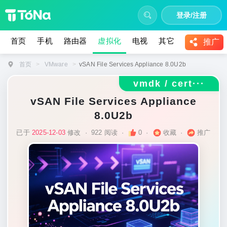
登录/注册
首页
手机
路由器
虚拟化
电视
其它
教程
推广
首页
>
VMware
>
vSAN File Services Appliance 8.0U2b
vmdk / cert···
vSAN File Services Appliance
8.0U2b
已于
2025-12-03
修改
·
922 阅读
·
0
·
收藏
·
推广